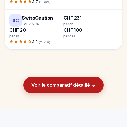
★★★★★
4.7
(1 099)
CHF 231
SwissCaution
SC
Taux 5 %
par an
CHF 20
CHF 100
par an
par cas
★★★★☆
4.3
(2 529)
Voir le comparatif détaillé →