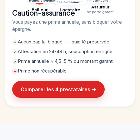
Remet le logement
Prime annuelle
cautionnement
Assureur
Bailleur
Locataire
Caution-assurance
se porte garant
Vous payez une prime annuelle, sans bloquer votre
épargne.
Aucun capital bloqué — liquidité préservée
✓
Attestation en 24-48 h, souscription en ligne
✓
Prime annuelle ≈ 4,5–5 % du montant garanti
✓
Prime non récupérable
−
Comparer les 4 prestataires →